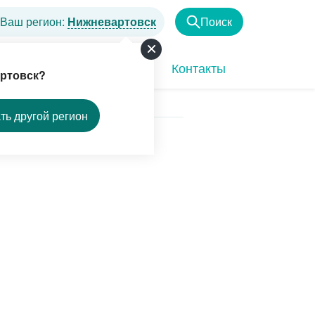
Ваш регион:
Нижневартовск
Поиск
Найти
Программы
Акции
Контакты
ртовск?
ть другой регион