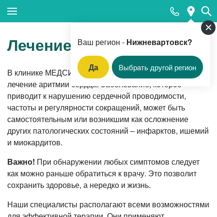
Закрыть поиск
Лечение аритмии
Ваш регион -
Нижневартовск?
Да
Выбрать другой регион
В клинике МЕДСИ в Нижневартовске проводится
Популярные запросы
лечение аритмии сердца. Заболевание, которое
приводит к нарушению сердечной проводимости,
Магнитно-резонансная томография
частоты и регулярности сокращений, может быть
Прием акушера-гинеколога
самостоятельным или возникшим как осложнение
других патологических состояний – инфарктов, ишемий
Прием кардиолога
и миокардитов.
Цифровая стоматология
Важно!
При обнаружении любых симптомов следует
Прием врача-гастроэнтеролога
как можно раньше обратиться к врачу. Это позволит
сохранить здоровье, а нередко и жизнь.
Ультразвуковая диагностика
Наши специалисты располагают всеми возможностями
ФГДС (фиброгастродуоденоскопия)
для эффективной терапии. Они применяют