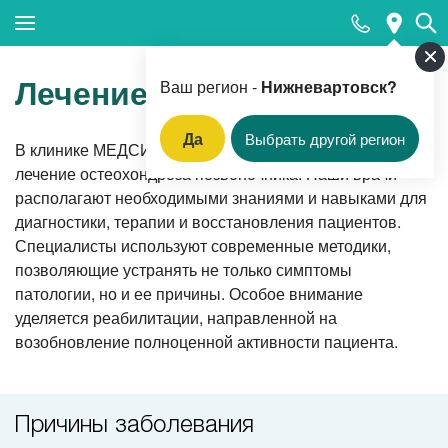
Закрыть поиск
Лечение остеохондроза
Ваш регион -
Нижневартовск?
Да
Выбрать другой регион
В клинике МЕДСИ в Нижневартовске проводится
Популярные запросы
лечение остеохондроза позвоночника. Наши врачи
располагают необходимыми знаниями и навыками для
Магнитно-резонансная томография
диагностики, терапии и восстановления пациентов.
Прием акушера-гинеколога
Специалисты используют современные методики,
позволяющие устранять не только симптомы
Прием кардиолога
патологии, но и ее причины. Особое внимание
Цифровая стоматология
уделяется реабилитации, направленной на
возобновление полноценной активности пациента.
Прием врача-гастроэнтеролога
Ультразвуковая диагностика
Причины заболевания
ФГДС (фиброгастродуоденоскопия)