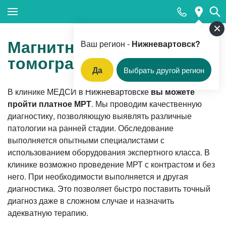
Закрыть поиск
Магнитно-резонансная
Ваш регион -
Нижневартовск?
томография
Да
Выбрать другой регион
Популярные запросы
В клинике МЕДСИ в Нижневартовске
вы можете
пройти платное МРТ
. Мы проводим качественную
Магнитно-резонансная томография
диагностику, позволяющую выявлять различные
Прием акушера-гинеколога
патологии на ранней стадии. Обследование
выполняется опытными специалистами с
Прием кардиолога
использованием оборудования экспертного класса. В
Цифровая стоматология
клинике возможно проведение МРТ с контрастом и без
него. При необходимости выполняется и другая
Прием врача-гастроэнтеролога
диагностика. Это позволяет быстро поставить точный
Ультразвуковая диагностика
диагноз даже в сложном случае и назначить
адекватную терапию.
ФГДС (фиброгастродуоденоскопия)