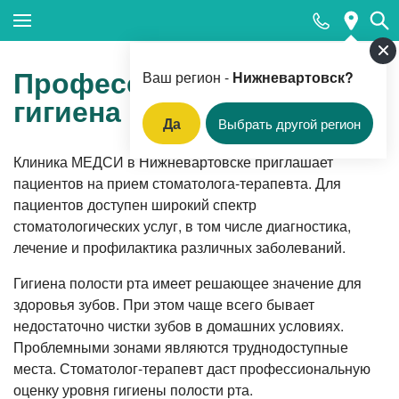
Закрыть поиск
Профессиональная
Ваш регион -
Нижневартовск?
гигиена полости рта
Да
Выбрать другой регион
Популярные запросы
Клиника МЕДСИ в Нижневартовске приглашает
пациентов на прием стоматолога-терапевта. Для
Магнитно-резонансная томография
пациентов доступен широкий спектр
Прием акушера-гинеколога
стоматологических услуг, в том числе диагностика,
лечение и профилактика различных заболеваний.
Прием кардиолога
Цифровая стоматология
Гигиена полости рта имеет решающее значение для
здоровья зубов. При этом чаще всего бывает
Прием врача-гастроэнтеролога
недостаточно чистки зубов в домашних условиях.
Ультразвуковая диагностика
Проблемными зонами являются труднодоступные
места. Стоматолог-терапевт даст профессиональную
ФГДС (фиброгастродуоденоскопия)
оценку уровня гигиены полости рта.